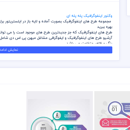
وکتور اینفوگرافیک پله پله ای
مجموعه طرح های اینفوگرافیک بصورت آماده و لایه باز در ایلستریتور برا
بهره ببرید
طرح های اینفوگرافیک که جز جدیدترین طرح های موجود است را می توانید
آرشیو طرح های اینفوگرافیک و ایفوگرافی مشاغل میهن پی اس دی شامل طر
رنگ و ظاهر متفاوت می باشد
شما می توانید با تهیه بسته های اشتراک ویژه در وقت و هزینه خود ص
نمایش ادامه.
اینفوگرافیک را داشته باشید
کلیه طرح های اینفوگرافیک که بصورت عکس می باشند را می توانید بدو
افت کیفیت بزرگ نمایی کنید
قبل از دانلود از کلیه های طرح های لایه باز سایت میهن پی اس دی رعایت
مسئولیت ناشی از عدم بررسی فایل ها اعم از رنگ، ابعاد و موارد دیگر به 
برای تکمیل و ساخت کلیه طرح های لایه باز وقت و هزینه زیادی از طرف
میهن پی اس دی محفوظ است
قسمتی از طرح های لایه باز تایپوگرافی مربوط به بخش طراحی همکاران ما 
مختص میهن پی اس دی می باشد و هزینه این موارد گرفته می شود
سعی شده بهترین و کامل ترین فایل و طرح های لایه باز اینفوگرافیک برا
در طرح های خود از آن بهره ببرید
در قسمت وکتور ابعاد و سایز بصورت پیش فرض تعریف شده است که به شما
نمایی داشته باشید
برای استفاده از وکتورهای موجود باید از برنامه ایلستریتور استفاده نمائ