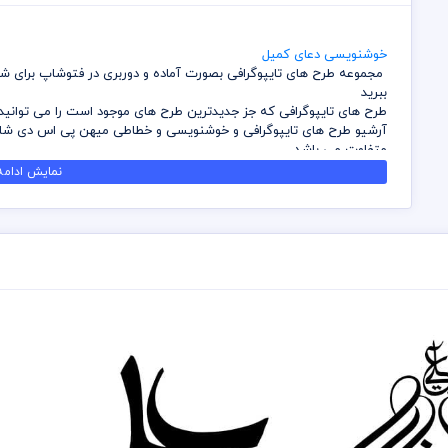
خوشنویسی دعای کمیل
مجموعه طرح های تایپوگرافی بصورت آماده و دوربری در فتوشاپ برای شما
ببرید
طرح های تایپوگرافی که جز جدیدترین طرح های موجود است را می توانید ا
آرشیو طرح های تایپوگرافی و خوشنویسی و خطاطی میهن پی اس دی شامل 
متفاوت می باشد
شما می توانید با تهیه بسته های اشتراک ویژه در وقت و هزینه خود ص
نمایش ادامه.
تایپوگرافی را داشته باشید
کلیه طرح های تایپوگرافی که بصورت عکس می باشند را می توانید بدون 
افت کیفیت بزرگ نمایی کنید
قبل از دانلود از کلیه های طرح های لایه باز سایت میهن پی اس دی رعایت
مسئولیت ناشی از عدم بررسی فایل ها اعم از رنگ، ابعاد و موارد دیگر به 
برای تکمیل و ساخت کلیه طرح های لایه باز وقت و هزینه زیادی از طرف
میهن پی اس دی محفوظ است
قسمتی از طرح های لایه باز تایپوگرافی مربوط به بخش طراحی همکاران ما 
مختص میهن پی اس دی می باشد و هزینه این موارد گرفته می شود
سعی شده بهترین و کامل ترین فایل و طرح های لایه باز تایپوگرافی برای 
مراسم های خود از آن بهره ببرید
در قسمت وکتور ابعاد و سایز بصورت پیش فرض تعریف شده است که به شما
نمایی داشته باشید
برای استفاده از وکتورهای موجود باید از برنامه ایلستریتور استفاده نمائ