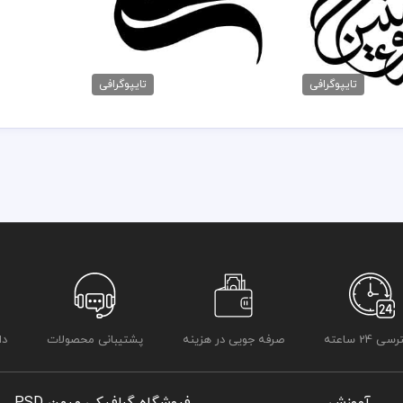
قرار داده شده است
رعایت کلیه موارد و قوانین وب سایت بر عهده خریدار و مصرف کننده می 
ده حضرت علی
خطاطی آماده علی
مان
40,000 تومان
تایپوگرافی
تایپوگرافی
 24 ساعته
صرفه جویی در هزینه
پشتیبانی محصولات
دا