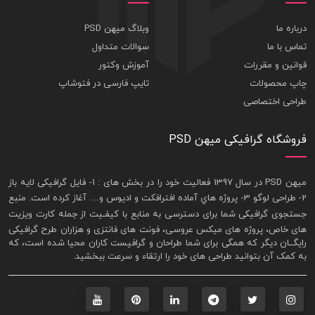
درباره ما
وبلاگ میهن PSD
تماس با ما
سوالات متداول
قوانین و مقررات
آموزش وکتور
چاپ محصولات
تایپ فارسی در فتوشاپ
طراحی اختصاصی
فروشگاه گرافیکی میهن PSD
ميهن PSD در سال 1397 فعاليت خود را در بخش های : 1-
فايل گرافيکی لايه باز
2- طراحی لوگو 3- پروژه هاي آماده افترافکت و اديوس و… آغاز کرده است. منبع
جستجوی گرافيکی شما برای دسترسی به منابع با کيفـيت از جمله
کارت ويزيت
های خاص، پروژه های ميکس عروسی، فونت های فانتزی و هزاران طرح گرافیکی
رايگــان ديگر که همگی برای شما طراحان و گرافيست کاران محيا شده است، که
به کمک آن بتوانيد طراحی های خود را ارتقاء و سرعت ببخشيد.