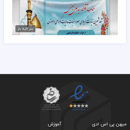
بنر خیر مقدم کربلا psd
75,000 تومان
بنر لایه باز
میهن پی اس ادی
آموزش