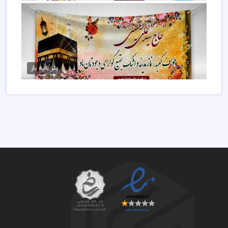
فایل بنر مکه psd
75,000 تومان
بنر لایه باز