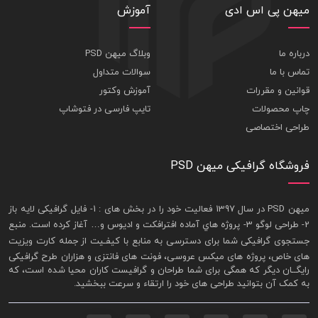
میهن پی اس ادی
آموزش
درباره ما
وبلاگ میهن PSD
تماس با ما
سوالات متداول
قوانین و مقررات
آموزش وکتور
چاپ محصولات
تایپ فارسی در فتوشاپ
طراحی اختصاصی
فروشگاه گرافیکی میهن PSD
ميهن PSD در سال 1397 فعاليت خود را در بخش های : 1-
فايل گرافيکی لايه باز
2- طراحی لوگو 3- پروژه هاي آماده افترافکت و اديوس و… آغاز کرده است. منبع
جستجوی گرافيکی شما برای دسترسی به منابع با کيفـيت از جمله
کارت ويزيت
های خاص، پروژه های ميکس عروسی، فونت های فانتزی و هزاران طرح گرافیکی
رايگــان ديگر که همگی برای شما طراحان و گرافيست کاران محيا شده است، که
به کمک آن بتوانيد طراحی های خود را ارتقاء و سرعت ببخشيد.