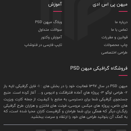
میهن پی اس ادی
آموزش
درباره ما
وبلاگ میهن PSD
تماس با ما
سوالات متداول
قوانین و مقررات
آموزش وکتور
چاپ محصولات
تایپ فارسی در فتوشاپ
طراحی اختصاصی
فروشگاه گرافیکی میهن PSD
ميهن PSD در سال 1397 فعاليت خود را در بخش های : 1-
فايل گرافيکی لايه باز
2- طراحی لوگو 3- پروژه هاي آماده افترافکت و اديوس و… آغاز کرده است. منبع
جستجوی گرافيکی شما برای دسترسی به منابع با کيفـيت از جمله
کارت ويزيت
های خاص، پروژه های ميکس عروسی، فونت های فانتزی و هزاران طرح گرافیکی
رايگــان ديگر که همگی برای شما طراحان و گرافيست کاران محيا شده است، که
به کمک آن بتوانيد طراحی های خود را ارتقاء و سرعت ببخشيد.