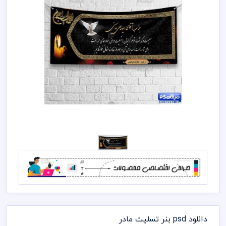
دانلود psd بنر تسلیت مادر