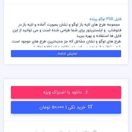
فایل PSD لوگو پرنده
مجموعه طرح های لایه باز لوگو و نشان بصورت آماده و لایه باز در
فتوشاپ و ایلستریتور برای شما طراحی شده است و می توانید از این
فایل ها استفاده و بهره ببرید
طرح های لوگو و نشان مشاغل که جز جدیدترین طرح های موجود است
را می توانید از میهن پی اس دی دانلود و استفاده نمائید
آرشیو طرح های لوگو و نشان میهن پی اس دی شامل طرح های لایه
نمایش ادامه...
باز از لوگو و نشان مشاغل همراه با رنگ و ظاهر متفاوت می باشد
شما می توانید با تهیه بسته های اشتراک ویژه در وقت و هزینه خود
صرفه جویی کنید و دسترسی بدون محدودیت به آرشیو طرح های لوگو
و نشان را داشته باشید
کلیه طرح های لوگو و نشان که بصورت لایه باز می باشد با فرمت
فتوشاپ و یا ایلستریتور است که می توانید بدون محدودیت کلیه
دانلود با اشتراک ویژه
فابل های موجود را در هر ابعادی بدون افت کیفیت بزرگ نمایی کنید
قبل از دانلود از کلیه های طرح های لایه باز سایت میهن پی اس دی
رعایت کلیه موارد و قانون الزامی است
خرید تکی | 50,000 تومان
مسئولیت ناشی از عدم بررسی فایل ها اعم از رنگ، ابعاد و موارد دیگر
به عهده خریدار می باشد
برای تکمیل و ساخت کلیه طرح های لایه باز وقت و هزینه زیادی از
طرف مجموعه مصرف شده است و کلیه موارد قانون کپی رایت نزد
میهن پی اس دی محفوظ است