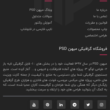
درباره ما
وبلاگ میهن PSD
تماس با ما
سوالات متداول
قوانین و مقررات
آموزش وکتور
چاپ محصولات
تایپ فارسی در فتوشاپ
طراحی اختصاصی
فروشگاه گرافیکی میهن PSD
ميهن PSD در سال 1397 فعاليت خود را در بخش های : 1-
فايل گرافيکی لايه باز
2- طراحی لوگو 3- پروژه هاي آماده افترافکت و اديوس و… آغاز کرده است. منبع
جستجوی گرافيکی شما برای دسترسی به منابع با کيفـيت از جمله
کارت ويزيت
های خاص، پروژه های ميکس عروسی، فونت های فانتزی و هزاران طرح گرافیکی
رايگــان ديگر که همگی برای شما طراحان و گرافيست کاران محيا شده است، که
به کمک آن بتوانيد طراحی های خود را ارتقاء و سرعت ببخشيد.