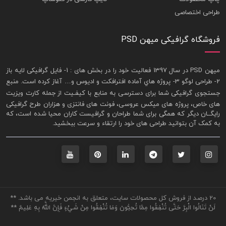
طراحی اختصاصی
فروشگاه گرافیکی میهن PSD
ميهن PSD در سال 1397 فعاليت خود را در بخش های : 1-
فايل گرافيکی لايه باز
2- طراحی لوگو 3- پروژه هاي آماده افترافکت و اديوس و… آغاز کرده است. منبع
جستجوی گرافيکی شما برای دسترسی به منابع با کيفـيت از جمله
کارت ويزيت
های خاص، پروژه های ميکس عروسی، فونت های فانتزی و هزاران طرح گرافیکی
رايگــان ديگر که همگی برای شما طراحان و گرافيست کاران محيا شده است، که
به کمک آن بتوانيد طراحی های خود را ارتقاء و سرعت ببخشيد.
20 درصد از فروش کل محصولات سایت، متعلق به انجمن خیریه می باشد. **
لَنْ تَنَالُوا الْبِرَّ حَتَّى تُنْفِقُوا مِمَّا تُحِبُّونَ وَمَا تُنْفِقُوا مِنْ شَيْءٍ فَإِنَّ اللَّهَ بِهِ عَلِيمٌ **