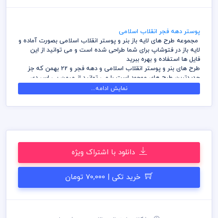
پوستر دهه فجر انقلاب اسلامی
مجموعه طرح های لایه باز بنر و پوستر انقلاب اسلامی بصورت آماده و
لایه باز در فتوشاپ برای شما طراحی شده است و می توانید از این
فایل ها استفاده و بهره ببرید
طرح های بنر و پوستر انقلاب اسلامی و دهه فجر و 22 بهمن که جز
جدیدترین طرح های موجود است را می توانید از میهن پی اس دی
دانلود و استفاده نمائید
نمایش ادامه...
آرشیو طرح های انقلاب اسلامی میهن پی اس دی شامل طرح های لایه
باز از پوستر و بنر و وکتور های مخصوص پیروزی انقلاب اسلامی و دهه
فجر و پرچم ایران می باشد
شما می توانید با تهیه بسته های اشتراک ویژه در وقت و هزینه خود
صرفه جویی کنید و دسترسی بدون محدودیت به آرشیو طرح های
انقلاب اسلامی داشته باشید
دانلود با اشتراک ویژه
کلیه طرح های انقلاب اسلامی که بصورت لایه باز می باشد با فرمت
فتوشاپ است که می توانید بدون محدودیت کلیه فابل های موجود را
در هر ابعادی بدون افت کیفیت بزرگ نمایی کنید
خرید تکی | 70,000 تومان
قبل از دانلود از کلیه های طرح های لایه باز سایت میهن پی اس دی
رعایت کلیه موارد و قانون الزامی است
مسئولیت ناشی از عدم بررسی فایل ها اعم از رنگ، ابعاد و موارد دیگر
به عهده خریدار می باشد
برای تکمیل و ساخت کلیه طرح های لایه باز وقت و هزینه زیادی از