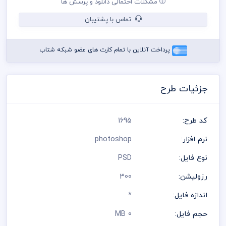
مشکلات احتمالی دانلود و پرسش ها
کنترل پنتت رنگی . مد رنگی و کیفیت مناسب عکس و وکتور به عهده
خریدار می باشد
تماس با پشتیبان
در طراحی ساک دستی از لوگو و نشان های تجاری نمادین استفاده شده
است و مسئولیت استفاده از همان لوگو به عهده خریدار می باشد
رعایت کلیه قوانین موجود در سایت به عهده خریدار می باشد
پرداخت آنلاین با تمام کارت های عضو شبکه شتاب
جزئیات طرح
کد طرح:
1695
نرم افزار:
photoshop
نوع فایل:
PSD
رزولیشن:
300
اندازه فایل:
*
حجم فایل:
0 MB