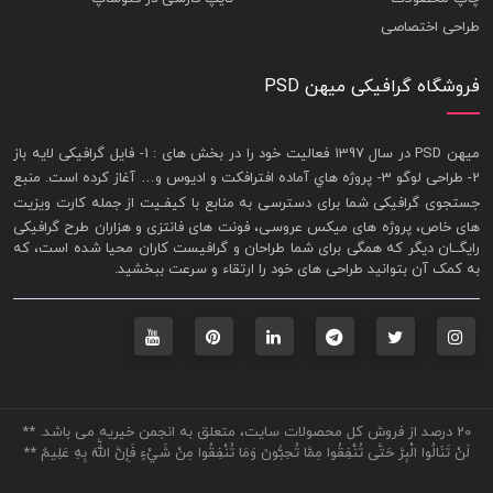
طراحی اختصاصی
فروشگاه گرافیکی میهن PSD
ميهن PSD در سال 1397 فعاليت خود را در بخش های : 1-
فايل گرافيکی لايه باز
2- طراحی لوگو 3- پروژه هاي آماده افترافکت و اديوس و… آغاز کرده است. منبع
جستجوی گرافيکی شما برای دسترسی به منابع با کيفـيت از جمله
کارت ويزيت
های خاص، پروژه های ميکس عروسی، فونت های فانتزی و هزاران طرح گرافیکی
رايگــان ديگر که همگی برای شما طراحان و گرافيست کاران محيا شده است، که
به کمک آن بتوانيد طراحی های خود را ارتقاء و سرعت ببخشيد.
20 درصد از فروش کل محصولات سایت، متعلق به انجمن خیریه می باشد. **
لَنْ تَنَالُوا الْبِرَّ حَتَّى تُنْفِقُوا مِمَّا تُحِبُّونَ وَمَا تُنْفِقُوا مِنْ شَيْءٍ فَإِنَّ اللَّهَ بِهِ عَلِيمٌ **