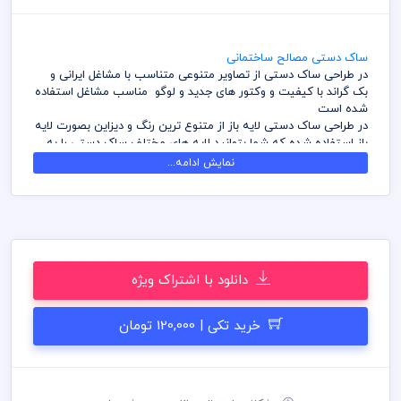
ساک دستی مصالح ساختمانی
در طراحی ساک دستی از تصاویر متنوعی متناسب با مشاغل ایرانی و
بک گراند با کیفیت و وکتور های جدید و لوگو مناسب مشاغل استفاده
شده است
در طراحی ساک دستی لایه باز از متنوع ترین رنگ و دیزاین بصورت لایه
باز استفاده شده که شما بتوانید لایه های مختلف ساک دستی را به
سلیقه ویرایش و استفاده نمائید
نمایش ادامه...
کامل ترین آرشیو لایه باز ساک دستی که می توانید با خیالی راحت با
تهیه بسته های اشتراک ویژه به هزاران طرح لایه باز دسترسی و دانلود
داشته باشید
در طراحی ساک دستی میهن پی اس دی از تصاویر و وکتورهای
باکیفیت استفاده شده است برای استفاده و چاپ رعایت نکات زیر
الزامی می باشد
دانلود با اشتراک ویژه
کلیه طراحی های ساک دستی بصورت لایه باز و با فرمت فتوشاپ می
باشد که می توانید جهت ویرایش از نرم افزار فتوشاپ استفاده نمائید
شما می توانید چاپ ساک دستی های موجود در وب سایت میهن پی
خرید تکی | 120,000 تومان
اس دی را نزد چاپخانه مجموعه چاپ و در سراسر کشور دریافت نمائید
برای دانلود ساک دستی و طرح لایه باز به صورت به صرفه می توانید از
بسته های اشتراک ویژه استفاده نمائید و ساک دستی رایگان دانلود
نمائید
قیل از چاپ و استفاده ساک دستی رعایت مواردی نظیر غلط املایی،