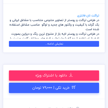
تراکت نان فانتزی
در طراحی تراکت و پوستر از تصاویر متنوعی متناسب با مشاغل ایرانی و
بک گراند با کیفیت و وکتور های جدید و لوگو مناسب مشاغل استفاده
شده است
در طراحی تراکت و پوستر لایه باز از متنوع ترین رنگ و دیزاین بصورت
لایه باز استفاده شده که شما بتوانید لایه های مختلف کارت ویزیت را
به سلیقه ویرایش و استفاده نمائید
نمایش ادامه...
کامل ترین آرشیو لایه باز تراکت و پوستر که می توانید با خیالی راحت
با تهیه بسته های اشتراک ویژه به هزاران طرح لایه باز دسترسی و
دانلود داشته باشید
در طراحی کارت ویزیت میهن پی اس دی از تصاویر و وکتورهای
باکیفیت استفاده شده است برای استفاده و چاپ رعایت نکات زیر
الزامی می باشد
دانلود با اشتراک ویژه
کلیه طراحی های کارت ویزیت بصورت لایه باز و با فرمت فتوشاپ می
باشد که می توانید جهت ویرایش از نرم افزار فتوشاپ استفاده نمائید
شما می توانید چاپ کارت ویزیت های موجود در وب سایت میهن پی
خرید تکی | 79,000 تومان
اس دی را نزد چاپخانه مجموعه چاپ و در سراسر کشور دریافت نمائید
برای دانلود کارت ویزیت و طرح لایه باز به صورت به صرفه می توانید از
بسته های اشتراک ویژه استفاده نمائید و کارت ویزیت رایگان دانلود
نمائید
قیل از چاپ و استفاده کارت ویزیت رعایت مواردی نظیر غلط املایی،