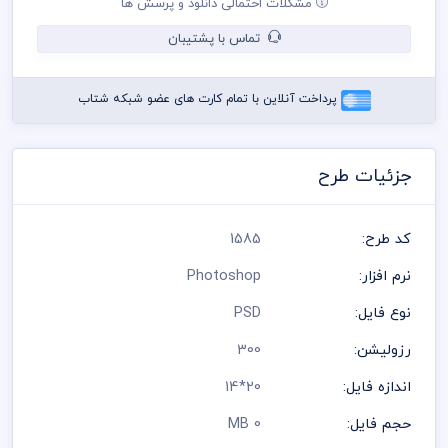
مشکلات احتمالی دانلود و پرسش ها
کنترل پنتت رنگی . مد رنگی و کیفیت مناسب عکس و وکتور به عهده
خریدار می باشد
تماس با پشتیبان
در طراحی کارت ویزیت از لوگو و نشان های تجاری نمادین استفاده
شده است و مسئولیت استفاده از همان لوگو به عهده خریدار می
باشد
پرداخت آنلاین با تمام کارت های عضو شبکه شتاب
رعایت کلیه قوانین موجود در سایت به عهده خریدار می باشد
جزئیات طرح
کد طرح:
1585
نرم افزار:
Photoshop
نوع فایل:
PSD
رزولیشن:
300
اندازه فایل:
20*14
حجم فایل:
0 MB