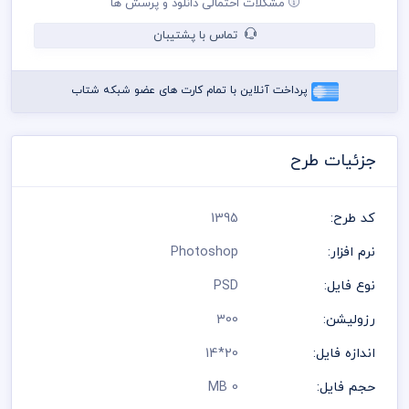
مشکلات احتمالی دانلود و پرسش ها
کنترل پنتت رنگی . مد رنگی و کیفیت مناسب عکس و وکتور به عهده
خریدار می باشد
تماس با پشتیبان
در طراحی کارت ویزیت از لوگو و نشان های تجاری نمادین استفاده
شده است و مسئولیت استفاده از همان لوگو به عهده خریدار می
باشد
پرداخت آنلاین با تمام کارت های عضو شبکه شتاب
رعایت کلیه قوانین موجود در سایت به عهده خریدار می باشد
جزئیات طرح
کد طرح:
1395
نرم افزار:
Photoshop
نوع فایل:
PSD
رزولیشن:
300
اندازه فایل:
20*14
حجم فایل:
0 MB