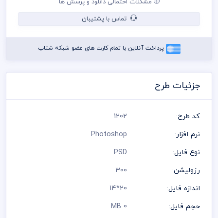
مشکلات احتمالی دانلود و پرسش ها
کنترل پنتت رنگی . مد رنگی و کیفیت مناسب عکس و وکتور به عهده
خریدار می باشد
تماس با پشتیبان
در طراحی کارت ویزیت از لوگو و نشان های تجاری نمادین استفاده
شده است و مسئولیت استفاده از همان لوگو به عهده خریدار می
باشد
پرداخت آنلاین با تمام کارت های عضو شبکه شتاب
رعایت کلیه قوانین موجود در سایت به عهده خریدار می باشد
جزئیات طرح
کد طرح:
1202
نرم افزار:
Photoshop
نوع فایل:
PSD
رزولیشن:
300
اندازه فایل:
20*14
حجم فایل:
0 MB