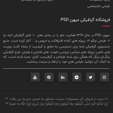
طراحی اختصاصی
فروشگاه گرافیکی میهن PSD
ميهن PSD در سال 1397 فعاليت خود را در بخش های : 1-
فايل گرافيکی لايه باز
2- طراحی لوگو 3- پروژه هاي آماده افترافکت و اديوس و… آغاز کرده است. منبع
جستجوی گرافيکی شما برای دسترسی به منابع با کيفـيت از جمله
کارت ويزيت
های خاص، پروژه های ميکس عروسی، فونت های فانتزی و هزاران طرح گرافیکی
رايگــان ديگر که همگی برای شما طراحان و گرافيست کاران محيا شده است، که
به کمک آن بتوانيد طراحی های خود را ارتقاء و سرعت ببخشيد.
20 درصد از فروش کل محصولات سایت، متعلق به انجمن خیریه می باشد. **
لَنْ تَنَالُوا الْبِرَّ حَتَّى تُنْفِقُوا مِمَّا تُحِبُّونَ وَمَا تُنْفِقُوا مِنْ شَيْءٍ فَإِنَّ اللَّهَ بِهِ عَلِيمٌ **