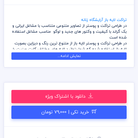
تراکت لایه باز آرایشگاه زنانه
در طراحی تراکت و پوستر از تصاویر متنوعی متناسب با مشاغل ایرانی و
بک گراند با کیفیت و وکتور های جدید و لوگو مناسب مشاغل استفاده
شده است
در طراحی تراکت و پوستر لایه باز از متنوع ترین رنگ و دیزاین بصورت
لایه باز استفاده شده که شما بتوانید لایه های مختلف کارت ویزیت را
به سلیقه ویرایش و استفاده نمائید
نمایش ادامه...
کامل ترین آرشیو لایه باز تراکت و پوستر که می توانید با خیالی راحت
با تهیه بسته های اشتراک ویژه به هزاران طرح لایه باز دسترسی و
دانلود داشته باشید
در طراحی کارت ویزیت میهن پی اس دی از تصاویر و وکتورهای
باکیفیت استفاده شده است برای استفاده و چاپ رعایت نکات زیر
الزامی می باشد
دانلود با اشتراک ویژه
کلیه طراحی های کارت ویزیت بصورت لایه باز و با فرمت فتوشاپ می
باشد که می توانید جهت ویرایش از نرم افزار فتوشاپ استفاده نمائید
شما می توانید چاپ کارت ویزیت های موجود در وب سایت میهن پی
خرید تکی | 79,000 تومان
اس دی را نزد چاپخانه مجموعه چاپ و در سراسر کشور دریافت نمائید
برای دانلود کارت ویزیت و طرح لایه باز به صورت به صرفه می توانید از
بسته های اشتراک ویژه استفاده نمائید و کارت ویزیت رایگان دانلود
نمائید
قیل از چاپ و استفاده کارت ویزیت رعایت مواردی نظیر غلط املایی،