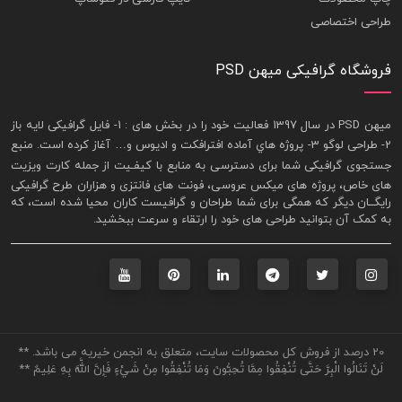
طراحی اختصاصی
فروشگاه گرافیکی میهن PSD
ميهن PSD در سال 1397 فعاليت خود را در بخش های : 1-
فايل گرافيکی لايه باز
2- طراحی لوگو 3- پروژه هاي آماده افترافکت و اديوس و… آغاز کرده است. منبع
جستجوی گرافيکی شما برای دسترسی به منابع با کيفـيت از جمله
کارت ويزيت
های خاص، پروژه های ميکس عروسی، فونت های فانتزی و هزاران طرح گرافیکی
رايگــان ديگر که همگی برای شما طراحان و گرافيست کاران محيا شده است، که
به کمک آن بتوانيد طراحی های خود را ارتقاء و سرعت ببخشيد.
20 درصد از فروش کل محصولات سایت، متعلق به انجمن خیریه می باشد. **
لَنْ تَنَالُوا الْبِرَّ حَتَّى تُنْفِقُوا مِمَّا تُحِبُّونَ وَمَا تُنْفِقُوا مِنْ شَيْءٍ فَإِنَّ اللَّهَ بِهِ عَلِيمٌ **