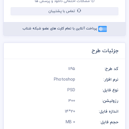
مشکلات احتمالی دانلود و پرسش ها
کنترل پنتت رنگی . مد رنگی و کیفیت مناسب عکس و وکتور به عهده
خریدار می باشد
تماس با پشتیبان
در طراحی کارت ویزیت از لوگو و نشان های تجاری نمادین استفاده
شده است و مسئولیت استفاده از همان لوگو به عهده خریدار می
باشد
پرداخت آنلاین با تمام کارت های عضو شبکه شتاب
رعایت کلیه قوانین موجود در سایت به عهده خریدار می باشد
جزئیات طرح
کد طرح:
1195
نرم افزار:
Photoshop
نوع فایل:
PSD
رزولیشن:
300
اندازه فایل:
20*14
حجم فایل:
0 MB