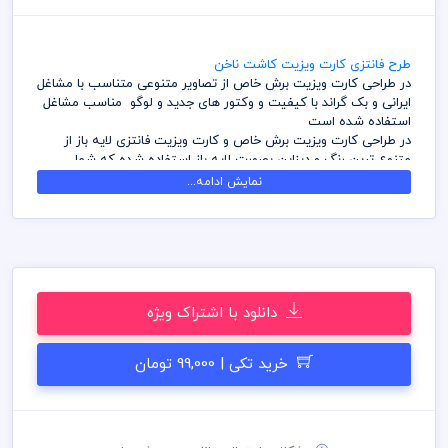
طرح فانتزی کارت ویزیت کاشت ناخن
در طراحی کارت ویزیت برش خاص از تصاویر متنوعی متناسب با مشاغل
ایرانی و بک گراند با کیفیت و وکتور های جدید و لوگو مناسب مشاغل
استفاده شده است
در طراحی کارت ویزیت برش خاص و کارت ویزیت فانتزی لایه باز از
متنوع ترین رنگ و دیزاین بصورت لایه باز استفاده شده که شما
بتوانید لایه های مختلف کارت ویزیت را به سلیقه ویرایش و استفاده
نمایش ادامه...
نمائید
در طراحی کارت ویزیت میهن پی اس دی از تصاویر و وکتورهای
باکیفیت استفاده شده است برای استفاده و چاپ رعایت نکات زیر
الزامی می باشد
کلیه طراحی های کارت ویزیت بصورت لایه باز و با فرمت فتوشاپ می
باشد که می توانید جهت ویرایش از نرم افزار فتوشاپ استفاده نمائید
دانلود با اشتراک ویژه
شما می توانید چاپ کارت ویزیت های موجود در وب سایت میهن پی
اس دی را نزد چاپحانه مجموعه چاپ و در سراسر کشور دریافت نمائید
برای دانلود کارت ویزیت و طرح لایه باز به صورت به صرفه می توانید از
خرید تکی | 99,000 تومان
بسته های اشتراک ویژه استفاده نمائید و کارت ویزیت رایگان دانلود
نمائید
قیل از چاپ و استفاده کارت ویزیت رعایت مواردی نظیر غلط املایی،
کنترل پنتت رنگی . مد رنگی و کیفیت مناسب عکس و وکتور به عهده
خریدار می باشد