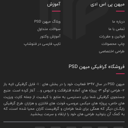
میهن پی اس ادی
آموزش
درباره ما
وبلاگ میهن PSD
تماس با ما
سوالات متداول
قوانین و مقررات
آموزش وکتور
چاپ محصولات
تایپ فارسی در فتوشاپ
طراحی اختصاصی
فروشگاه گرافیکی میهن PSD
ميهن PSD در سال 1397 فعاليت خود را در بخش های : 1-
فايل گرافيکی لايه باز
2- طراحی لوگو 3- پروژه هاي آماده افترافکت و اديوس و… آغاز کرده است. منبع
جستجوی گرافيکی شما برای دسترسی به منابع با کيفـيت از جمله
کارت ويزيت
های خاص، پروژه های ميکس عروسی، فونت های فانتزی و هزاران طرح گرافیکی
رايگــان ديگر که همگی برای شما طراحان و گرافيست کاران محيا شده است، که
به کمک آن بتوانيد طراحی های خود را ارتقاء و سرعت ببخشيد.