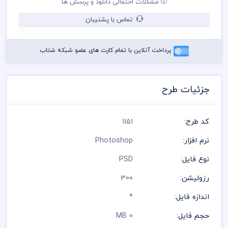
مشکلات احتمالی دانلود و پرسش ها
در طراحی کارت ویزیت از لوگو و نشان های تجاری نمادین استفاده
شده است و مسئولیت استفاده از همان لوگو به عهده خریدار می
تماس با پشتیبان
باشد
رعایت کلیه قوانین موجود در سایت به عهده خریدار می باشد
پرداخت آنلاین با تمام کارت های عضو شبکه شتاب
جزئیات طرح
کد طرح:
1151
نرم افزار:
Photoshop
نوع فایل:
PSD
رزولیشن:
300
اندازه فایل:
*
حجم فایل:
0 MB