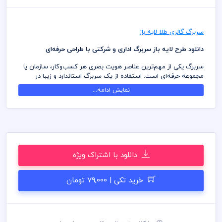
سربرگ گالری طلا لایه باز
دانلود طرح لایه باز سربرگ اداری و شرکتی با طراحی حرفه‌ای
سربرگ یکی از مهم‌ترین عناصر هویت بصری هر کسب‌وکار، سازمان یا
مجموعه حرفه‌ای است. استفاده از یک سربرگ استاندارد و زیبا در
مکاتبات رسمی، قراردادها، فاکتورها و نامه‌های اداری می‌تواند اعتبار
نمایش ادامه...
برند شما را افزایش داده و تصویری حرفه‌ای از مجموعه شما در ذهن
مخاطب ایجاد کند.
طرح لایه باز سربرگ ارائه شده با رعایت اصول طراحی گرافیکی و
استانداردهای چاپ آماده شده است و برای انواع شرکت‌ها، مؤسسات،
فروشگاه‌ها، دفاتر خدماتی، مراکز آموزشی، کلینیک‌ها، مجموعه‌های
صنعتی و سایر مشاغل قابل استفاده می‌باشد.
دانلود با اشتراک ویژه
تمامی اجزای فایل به صورت لایه‌بندی شده طراحی شده‌اند تا بتوانید به
راحتی اطلاعات، لوگو، رنگ سازمانی و سایر بخش‌های مورد نیاز خود را
خرید تکی | 79,000 تومان
ویرایش کنید.
مزایای این طرح سربرگ:
- طراحی رسمی و حرفه‌ای