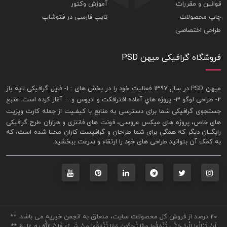
قوانین و مقررات
آموزش وکتور
چاپ محصولات
تایپ فارسی در فتوشاپ
طراحی اختصاصی
فروشگاه گرافیکی میهن PSD
ميهن PSD در سال 1397 فعاليت خود را در بخش های : 1-
فايل گرافيکی لايه باز
2- طراحی لوگو 3- پروژه هاي آماده افترافکت و اديوس و… آغاز کرده است. منبع
جستجوی گرافيکی شما برای دسترسی به منابع با کيفـيت از جمله
کارت ويزيت
های خاص، پروژه های ميکس عروسی، فونت های فانتزی و هزاران طرح گرافیکی
رايگــان ديگر که همگی برای شما طراحان و گرافيست کاران محيا شده است، که
به کمک آن بتوانيد طراحی های خود را ارتقاء و سرعت ببخشيد.
20 درصد از فروش کل محصولات سایت، متعلق به انجمن خیریه می باشد. **
لَنْ تَنَالُوا الْبِرَّ حَتَّى تُنْفِقُوا مِمَّا تُحِبُّونَ وَمَا تُنْفِقُوا مِنْ شَيْءٍ فَإِنَّ اللَّهَ بِهِ عَلِيمٌ **