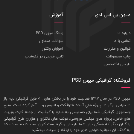
میهن پی اس ادی
آموزش
درباره ما
وبلاگ میهن PSD
تماس با ما
سوالات متداول
قوانین و مقررات
آموزش وکتور
چاپ محصولات
تایپ فارسی در فتوشاپ
طراحی اختصاصی
فروشگاه گرافیکی میهن PSD
ميهن PSD در سال 1397 فعاليت خود را در بخش های : 1-
فايل گرافيکی لايه باز
2- طراحی لوگو 3- پروژه هاي آماده افترافکت و اديوس و… آغاز کرده است. منبع
جستجوی گرافيکی شما برای دسترسی به منابع با کيفـيت از جمله
کارت ويزيت
های خاص، پروژه های ميکس عروسی، فونت های فانتزی و هزاران طرح گرافیکی
رايگــان ديگر که همگی برای شما طراحان و گرافيست کاران محيا شده است، که
به کمک آن بتوانيد طراحی های خود را ارتقاء و سرعت ببخشيد.