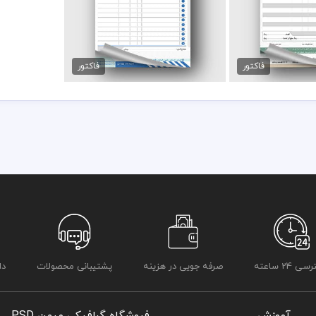
- چیدمان منظم اطلاعات مالی و فروش
ا فروشی psd
فاکتور لوازم موبایل فروشی
مان
89,000 تومان
- مناسب برای انواع کسب‌وکارها
فاکتور
فاکتور
- قابلیت شخصی‌سازی بر اساس هویت برند
اگر به دنبال یک فاکتور آماده چاپ و در عین حال قابل ویرایش هستید، این ف
طراحی اصولی این فاکتور باعث می‌شود اطلاعات مالی و مشخصات مشتری
حرفه‌ای مجموعه شما حفظ شود.
در طراحی فاکتور از تصاویر متنوعی متناسب با مشاغل ایرانی و بک گراند
شده است
در طراحی فاکتور و قبض و رسید لایه باز از متنوع ترین رنگ و دیزاین بصو
فاکتور را به سلیقه ویرایش و استفاده نمائید
کامل ترین آرشیو لایه باز فاکتور و قبض، رسید که می توانید با خیالی راح
دسترسی و دانلود داشته باشید
در طراحی فاکتور میهن پی اس دی از تصاویر و وکتورهای باکیفیت استفاد
باشد
 24 ساعته
صرفه جویی در هزینه
پشتیبانی محصولات
دا
کلیه طراحی های فاکتور بصورت لایه باز و با فرمت فتوشاپ می باشد که م
شما می توانید چاپ فاکتور های موجود در وب سایت میهن پی اس دی را ن
برای دانلود فاکتور و طرح لایه باز به صورت به صرفه می توانید از بسته های
قیل از چاپ و استفاده فاکتور رعایت مواردی نظیر غلط املایی، کنترل پن