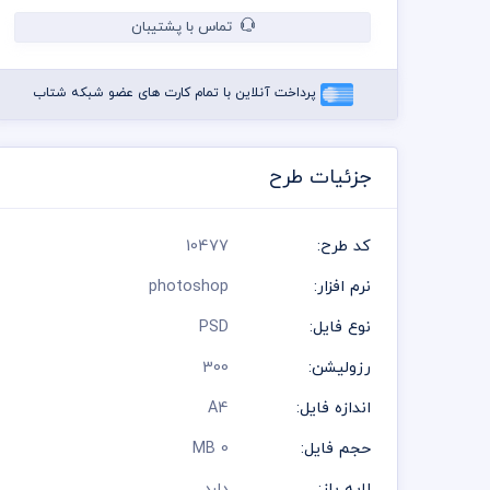
تماس با پشتیبان
پرداخت آنلاین با تمام کارت های عضو شبکه شتاب
جزئیات طرح
کد طرح:
10477
نرم افزار:
photoshop
نوع فایل:
PSD
رزولیشن:
300
اندازه فایل:
A4
حجم فایل:
0 MB
لایه باز:
دارد