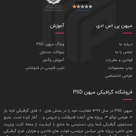
میهن پی اس ادی
آموزش
درباره ما
وبلاگ میهن PSD
تماس با ما
سوالات متداول
قوانین و مقررات
آموزش وکتور
چاپ محصولات
تایپ فارسی در فتوشاپ
طراحی اختصاصی
فروشگاه گرافیکی میهن PSD
ميهن PSD در سال 1397 فعاليت خود را در بخش های : 1-
فايل گرافيکی لايه باز
2- طراحی لوگو 3- پروژه هاي آماده افترافکت و اديوس و… آغاز کرده است. منبع
جستجوی گرافيکی شما برای دسترسی به منابع با کيفـيت از جمله
کارت ويزيت
های خاص، پروژه های ميکس عروسی، فونت های فانتزی و هزاران طرح گرافیکی