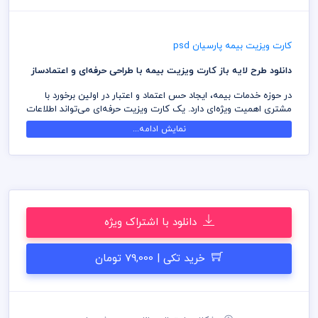
کارت ویزیت بیمه پارسیان psd
دانلود طرح لایه باز کارت ویزیت بیمه با طراحی حرفه‌ای و اعتمادساز
در حوزه خدمات بیمه، ایجاد حس اعتماد و اعتبار در اولین برخورد با
مشتری اهمیت ویژه‌ای دارد. یک کارت ویزیت حرفه‌ای می‌تواند اطلاعات
تماس و خدمات شما را به شکلی منظم و تأثیرگذار در اختیار مخاطبان
نمایش ادامه...
قرار دهد و نقش مهمی در معرفی برند شخصی یا نمایندگی بیمه ایفا
کند.
این طرح لایه باز کارت ویزیت بیمه با ظاهری رسمی و استاندارد طراحی
شده و برای نمایندگان بیمه، کارگزاران بیمه، مشاوران بیمه، دفاتر
خدمات بیمه‌ای و فعالان حوزه بیمه عمر، خودرو، درمان و مسئولیت
مناسب است.
دانلود با اشتراک ویژه
تمامی بخش‌های فایل به صورت کاملاً لایه‌باز طراحی شده‌اند تا بتوانید
مشخصات، لوگو، آدرس، شماره تماس و سایر اطلاعات مورد نیاز خود را
خرید تکی | 79,000 تومان
به راحتی ویرایش کنید.
ویژگی‌های این فایل:
- طراحی رسمی و مناسب کسب‌وکارهای بیمه‌ای