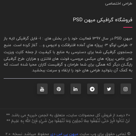
طراحی اختصاصی
فروشگاه گرافیکی میهن PSD
ميهن PSD در سال 1397 فعاليت خود را در بخش های : 1-
فايل گرافيکی لايه باز
2- طراحی لوگو 3- پروژه هاي آماده افترافکت و اديوس و… آغاز کرده است. منبع
جستجوی گرافيکی شما برای دسترسی به منابع با کيفـيت از جمله
کارت ويزيت
های خاص، پروژه های ميکس عروسی، فونت های فانتزی و هزاران طرح گرافیکی
رايگــان ديگر که همگی برای شما طراحان و گرافيست کاران محيا شده است، که
به کمک آن بتوانيد طراحی های خود را ارتقاء و سرعت ببخشيد.
20 درصد از فروش کل محصولات سایت، متعلق به انجمن خیریه می باشد. **
لَنْ تَنَالُوا الْبِرَّ حَتَّى تُنْفِقُوا مِمَّا تُحِبُّونَ وَمَا تُنْفِقُوا مِنْ شَيْءٍ فَإِنَّ اللَّهَ بِهِ عَلِيمٌ **
© تمامی حقوق برای وب سایت
میهن پی اس دی
محفوظ میباشد. نسخه: 2.0