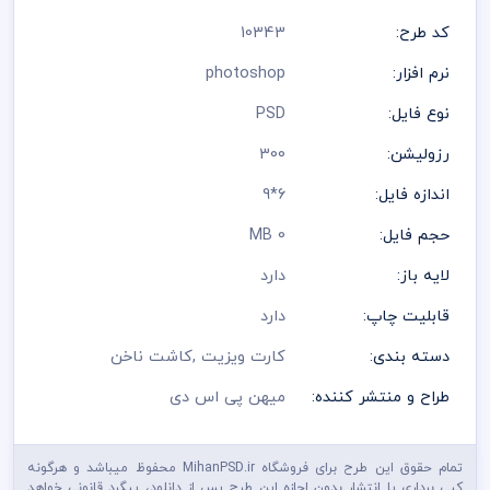
داشتن یک کارت ویزیت حرفه‌ای برای سالن زیبایی، نقش مهمی در
کد طرح:
10343
معرفی برند و جذب مشتریان جدید دارد.
نرم افزار:
photoshop
یک طراحی زیبا و اصولی می‌تواند اعتماد مشتریان را افزایش داده و
باعث ماندگاری نام کسب‌وکار شما در ذهن مخاطبان شود.
نوع فایل:
PSD
با دانلود این طرح لایه باز کارت ویزیت آرایشگاه زنانه، می‌توانید در
رزولیشن:
300
کوتاه‌ترین زمان یک کارت ویزیت حرفه‌ای و آماده چاپ در اختیار داشته
باشید.
اندازه فایل:
6*9
در طراحی کارت ویزیت آرایشگاه از تصاویرآرایشگاه زنانه و پیرایش
حجم فایل:
0 MB
مردانه و بک گراند با کیفیت و وکتورآرایشگاه و لوگو مناسب مشاغل
استفاده شده است
لایه باز:
دارد
در طراحی کارت ویزیت آرایشگاه زنانه و پیرایش مردانه و سالن زیبایی
لایه باز از متنوع ترین رنگ و دیزاین بصورت لایه باز استفاده شده که
قابلیت چاپ:
دارد
شما بتوانید لایه های مختلف کارت ویزیت را به سلیقه ویرایش و
استفاده نمائید
دسته بندی:
کارت ویزیت
,
کاشت ناخن
در طراحی کارت ویزیت میهن پی اس دی از تصاویر و وکتورهای
باکیفیت استفاده شده است برای استفاده و چاپ رعایت نکات زیر
طراح و منتشر کننده:
میهن پی اس دی
الزامی می باشد
کلیه طراحی های کارت ویزیت بصورت لایه باز و با فرمت فتوشاپ می
باشد که می توانید جهت ویرایش از نرم افزار فتوشاپ استفاده نمائید
شما می توانید چاپ کارت ویزیت های موجود در وب سایت میهن پی
تمام حقوق این طرح برای فروشگاه MihanPSD.ir محفوظ میباشد و هرگونه
اس دی را نزد چاپحانه مجموعه چاپ و در سراسر کشور دریافت نمائید
کپی برداری یا انتشار بدون اجازه این طرح پس از دانلود، پیگرد قانونی خواهد