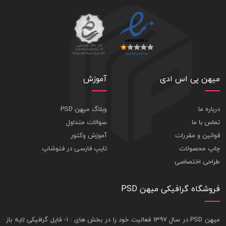
میهن پی اس ادی
آموزش
درباره ما
وبلاگ میهن PSD
تماس با ما
سوالات متداول
قوانین و مقررات
آموزش وکتور
چاپ محصولات
تایپ فارسی در فتوشاپ
طراحی اختصاصی
فروشگاه گرافیکی میهن PSD
ميهن PSD در سال 1397 فعاليت خود را در بخش های : 1-
فايل گرافيکی لايه باز