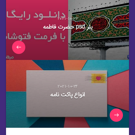
2021-10-23
بنر psd حضرت فاطمه
2021-10-24
انواع پاکت نامه