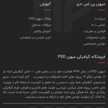
میهن پی اس ادی
آموزش
درباره ما
وبلاگ میهن PSD
تماس با ما
سوالات متداول
قوانین و مقررات
آموزش وکتور
چاپ محصولات
تایپ فارسی در فتوشاپ
طراحی اختصاصی
فروشگاه گرافیکی میهن PSD
ميهن PSD در سال 1397 فعاليت خود را در بخش های : 1-
فايل گرافيکی لايه باز
2- طراحی لوگو 3- پروژه هاي آماده افترافکت و اديوس و… آغاز کرده است. منبع
جستجوی گرافيکی شما برای دسترسی به منابع با کيفـيت از جمله
کارت ويزيت
های خاص، پروژه های ميکس عروسی، فونت های فانتزی و هزاران طرح گرافیکی
رايگــان ديگر که همگی برای شما طراحان و گرافيست کاران محيا شده است، که
به کمک آن بتوانيد طراحی های خود را ارتقاء و سرعت ببخشيد.