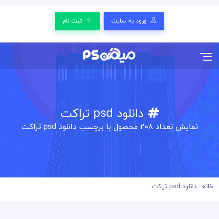
ورود به سایت
ثبت نام
دانلود psd تراکت
نمایش تعداد
208
محصول با برچسب دانلود psd تراکت
خانه
دانلود psd تراکت