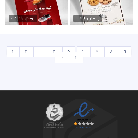
دانلود تراکت فروشگاه آجیل
تراکت psd فروشگاه کفش
79,000 تومان
79,000 تومان
پوستر و تراکت
پوستر و تراکت
1
2
3
4
5
6
7
8
9
10
11