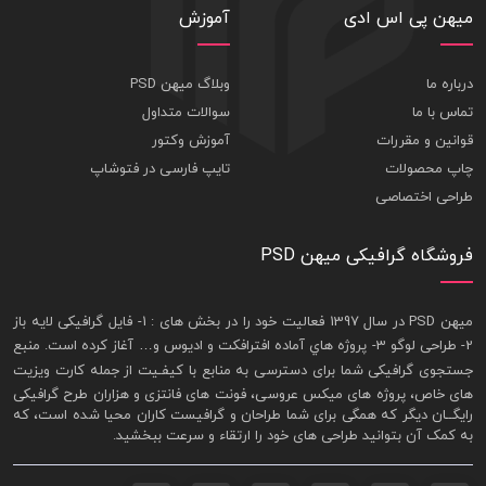
میهن پی اس ادی
آموزش
درباره ما
وبلاگ میهن PSD
تماس با ما
سوالات متداول
قوانین و مقررات
آموزش وکتور
چاپ محصولات
تایپ فارسی در فتوشاپ
طراحی اختصاصی
فروشگاه گرافیکی میهن PSD
ميهن PSD در سال 1397 فعاليت خود را در بخش های : 1-
فايل گرافيکی لايه باز
2- طراحی لوگو 3- پروژه هاي آماده افترافکت و اديوس و… آغاز کرده است. منبع
جستجوی گرافيکی شما برای دسترسی به منابع با کيفـيت از جمله
کارت ويزيت
های خاص، پروژه های ميکس عروسی، فونت های فانتزی و هزاران طرح گرافیکی
رايگــان ديگر که همگی برای شما طراحان و گرافيست کاران محيا شده است، که
به کمک آن بتوانيد طراحی های خود را ارتقاء و سرعت ببخشيد.