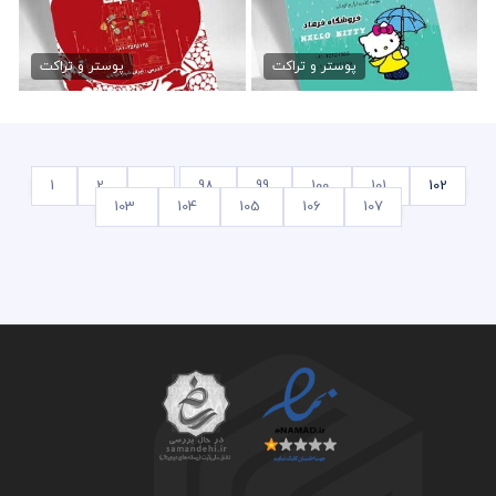
دانلود تراکت لایه باز پوشاک
دانلود تراکت لایه باز کافه
79,000 تومان
79,000 تومان
پوستر و تراکت
پوستر و تراکت
1
2
...
98
99
100
101
102
103
104
105
106
107