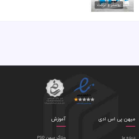
79,000 تومان
پوستر و تراکت
میهن پی اس ادی
آموزش
درباره ما
وبلاگ میهن PSD