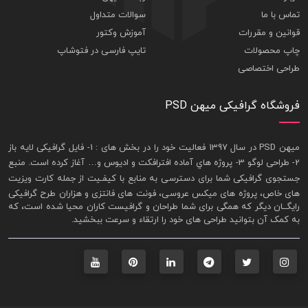
تماس با ما
سوالات متداول
قوانین و مقررات
آموزش وکتور
چاپ محصولات
تایپ فارسی در فتوشاپ
طراحی اختصاصی
فروشگاه گرافیکی میهن PSD
ميهن PSD در سال 1397 فعاليت خود را در بخش های : 1-
فايل گرافيکی لايه باز
2- طراحی لوگو 3- پروژه هاي آماده افترافکت و اديوس و… آغاز کرده است. منبع
جستجوی گرافيکی شما برای دسترسی به منابع با کيفـيت از جمله
کارت ويزيت
های خاص، پروژه های ميکس عروسی، فونت های فانتزی و هزاران طرح گرافیکی
رايگــان ديگر که همگی برای شما طراحان و گرافيست کاران محيا شده است، که
به کمک آن بتوانيد طراحی های خود را ارتقاء و سرعت ببخشيد.