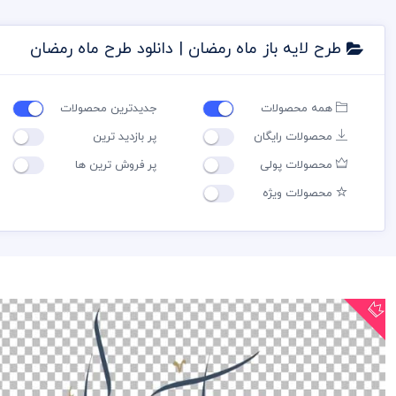
طرح لایه باز ماه رمضان | دانلود طرح ماه رمضان
همه محصولات
جدیدترین محصولات
محصولات رایگان
پر بازدید ترین
محصولات پولی
پر فروش ترین ها
محصولات ویژه