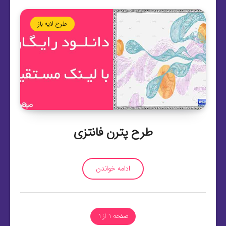
طرح لایه باز
طرح پترن فانتزی
ادامه خواندن
صفحه 1 از 1