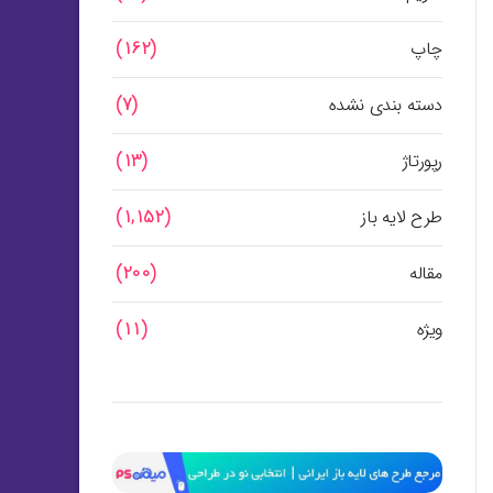
چاپ
(162)
دسته بندی نشده
(7)
رپورتاژ
(13)
طرح لایه باز
(1,152)
مقاله
(200)
ویژه
(11)