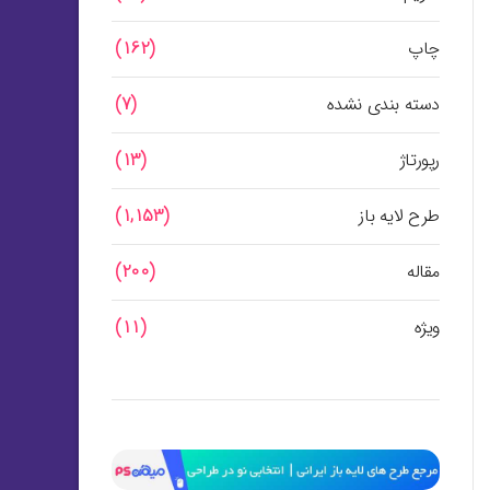
چاپ
(162)
دسته بندی نشده
(7)
رپورتاژ
(13)
طرح لایه باز
(1,153)
مقاله
(200)
ویژه
(11)