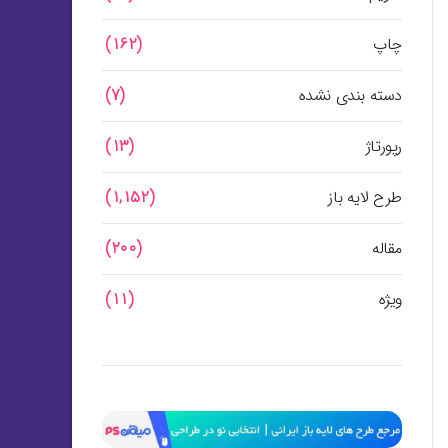
چاپ
(162)
دسته بندی نشده
(7)
رپورتاژ
(13)
طرح لایه باز
(1,152)
مقاله
(200)
ویژه
(11)