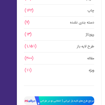
چاپ
(162)
دسته بندی نشده
(7)
رپورتاژ
(13)
طرح لایه باز
(1,151)
مقاله
(200)
ویژه
(11)