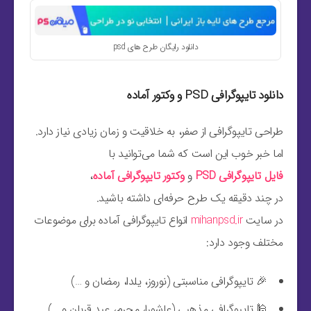
دانلود رایگان طرح های psd
دانلود تایپوگرافی PSD و وکتور آماده
طراحی تایپوگرافی از صفر، به خلاقیت و زمان زیادی نیاز دارد.
اما خبر خوب این است که شما می‌توانید با
فایل تایپوگرافی PSD
و
وکتور تایپوگرافی آماده
،
در چند دقیقه یک طرح حرفه‌ای داشته باشید.
در سایت
mihanpsd.ir
انواع تایپوگرافی آماده برای موضوعات
مختلف وجود دارد:
🎉 تایپوگرافی مناسبتی (نوروز، یلدا، رمضان و …)
🕌 تایپوگرافی مذهبی (عاشورا، محرم، عید قربان و …)