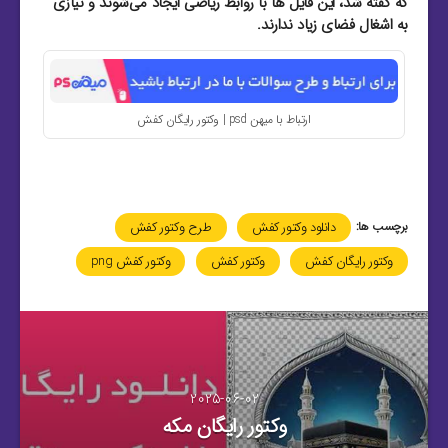
که گفته شد، این فایل‌ ها با روابط ریاضی ایجاد می‌شوند و نیازی
به اشغال فضای زیاد ندارند.
ارتباط با میهن psd | وکتور رایگان کفش
برچسب ها:
دانلود وکتور کفش
طرح وکتور کفش
وکتور رایگان کفش
وکتور کفش
وکتور کفش png
2025-06-02
وکتور رایگان مکه