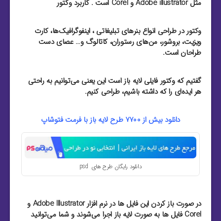
مثل Adobe illustrator و Corel است . کاربرد وکتور
وکتور در طراحی انواع بنرهای تبلیغاتی ، اینفوگرافیک‌ها، کارت
ویزیت‌، بروشور‌، من‌های رستوران‌، کاتالوگ و… عصای دست
طراحان است.
گفتیم که وکتور فایلی لایه باز است این یعنی می‌توانیم به راحتی
هر ایده‌ای را که داشته باشیم، طراحی کنیم.
دانلود بیش از 7700 طرح لایه باز با فرمت فتوشاپ
دانلود رایگان طرح های psd
در صورت باز کردن این فایل ها در نرم افزار Adobe Illustrator و
Corel فایل ها به صورت لایه باز اجرا می‌شوند و شما می‌توانید