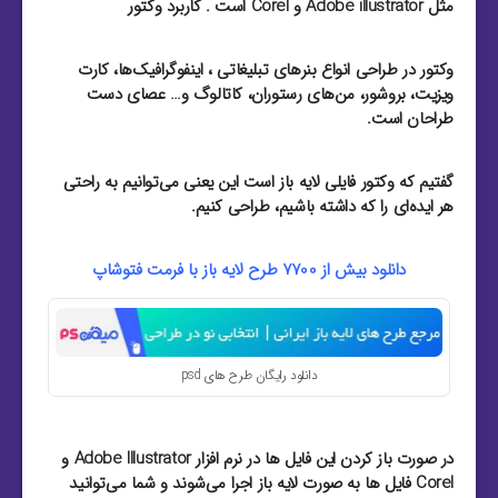
مثل Adobe illustrator و Corel است . کاربرد وکتور
وکتور در طراحی انواع بنرهای تبلیغاتی ، اینفوگرافیک‌ها، کارت
ویزیت‌، بروشور‌، من‌های رستوران‌، کاتالوگ و… عصای دست
طراحان است.
گفتیم که وکتور فایلی لایه باز است این یعنی می‌توانیم به راحتی
هر ایده‌ای را که داشته باشیم، طراحی کنیم.
دانلود بیش از 7700 طرح لایه باز با فرمت فتوشاپ
دانلود رایگان طرح های psd
در صورت باز کردن این فایل ها در نرم افزار Adobe Illustrator و
Corel فایل ها به صورت لایه باز اجرا می‌شوند و شما می‌توانید