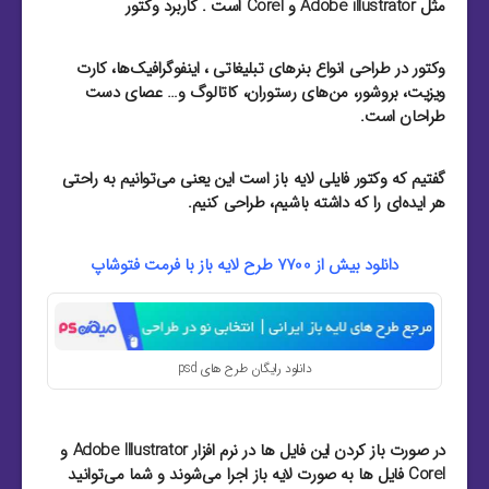
مثل Adobe illustrator و Corel است . کاربرد وکتور
وکتور در طراحی انواع بنرهای تبلیغاتی ، اینفوگرافیک‌ها، کارت
ویزیت‌، بروشور‌، من‌های رستوران‌، کاتالوگ و… عصای دست
طراحان است.
گفتیم که وکتور فایلی لایه باز است این یعنی می‌توانیم به راحتی
هر ایده‌ای را که داشته باشیم، طراحی کنیم.
دانلود بیش از 7700 طرح لایه باز با فرمت فتوشاپ
دانلود رایگان طرح های psd
در صورت باز کردن این فایل ها در نرم افزار Adobe Illustrator و
Corel فایل ها به صورت لایه باز اجرا می‌شوند و شما می‌توانید