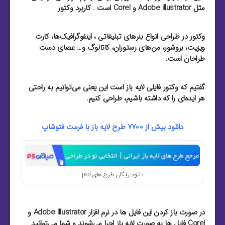
مثل Adobe illustrator و Corel است . کاربرد وکتور
وکتور در طراحی انواع بنرهای تبلیغاتی ، اینفوگرافیک‌ها، کارت
ویزیت‌، بروشور‌، من‌های رستوران‌، کاتالوگ و… عصای دست
طراحان است.
گفتیم که وکتور فایلی لایه باز است این یعنی می‌توانیم به راحتی
هر ایده‌ای را که داشته باشیم، طراحی کنیم.
دانلود بیش از 7700 طرح لایه باز با فرمت فتوشاپ
دانلود رایگان طرح های psd
در صورت باز کردن این فایل ها در نرم افزار Adobe Illustrator و
Corel فایل ها به صورت لایه باز اجرا می‌شوند و شما می‌توانید