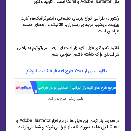
مثل Adobe illustrator و Corel است . کاربرد وکتور
وکتور در طراحی انواع بنرهای تبلیغاتی ، اینفوگرافیک‌ها، کارت
ویزیت‌، بروشور‌، من‌های رستوران‌، کاتالوگ و… عصای دست
طراحان است.
گفتیم که وکتور فایلی لایه باز است این یعنی می‌توانیم به راحتی
هر ایده‌ای را که داشته باشیم، طراحی کنیم.
دانلود بیش از 7700 طرح لایه باز با فرمت فتوشاپ
دانلود رایگان طرح های psd
در صورت باز کردن این فایل ها در نرم افزار Adobe Illustrator و
Corel فایل ها به صورت لایه باز اجرا می‌شوند و شما می‌توانید