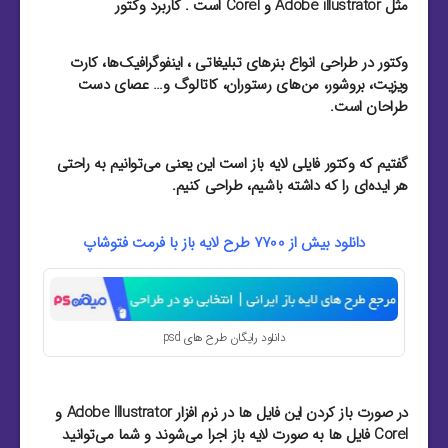
مثل Adobe illustrator و Corel است . کاربرد وکتور
وکتور در طراحی انواع بنرهای تبلیغاتی ، اینفوگرافیک‌ها، کارت
ویزیت‌، بروشور‌، من‌های رستوران‌، کاتالوگ و… عصای دست
طراحان است.
گفتیم که وکتور فایلی لایه باز است این یعنی می‌توانیم به راحتی
هر ایده‌ای را که داشته باشیم، طراحی کنیم.
دانلود بیش از 7700 طرح لایه باز با فرمت فتوشاپ
دانلود رایگان طرح های psd
در صورت باز کردن این فایل ها در نرم افزار Adobe Illustrator و
Corel فایل ها به صورت لایه باز اجرا می‌شوند و شما می‌توانید