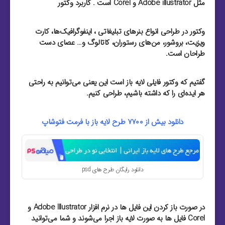
مثل Adobe illustrator و Corel است . کاربرد وکتور
وکتور در طراحی انواع بنرهای تبلیغاتی ، اینفوگرافیک‌ها، کارت
ویزیت‌، بروشور‌، من‌های رستوران‌، کاتالوگ و… عصای دست
طراحان است.
گفتیم که وکتور فایلی لایه باز است این یعنی می‌توانیم به راحتی
هر ایده‌ای را که داشته باشیم، طراحی کنیم.
دانلود بیش از 7700 طرح لایه باز با فرمت فتوشاپ
دانلود رایگان طرح های psd
در صورت باز کردن این فایل ها در نرم افزار Adobe Illustrator و
Corel فایل ها به صورت لایه باز اجرا می‌شوند و شما می‌توانید