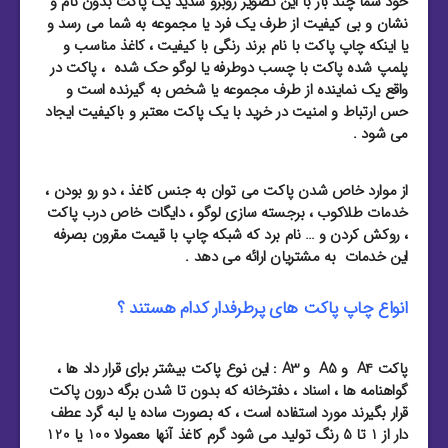
خود شما چند بار با این تصویر روبرو شدید یک پاکت بدون نام و
نشان و بی کیفیت از طرف یک فرد یا مجموعه به شما می رسد و
یا اینکه چاپ پاکت با نام برند رنگی با کیفیت ، کاغذ مناسب و
پلمپ شده پاکت با چسب دوطرفه یا لوگو حک شده ، پاکت در
واقع یک نماینده از طرف مجموعه یا شخص به گیرنده است و
حس ارتباط و امنیت در خرید با یک پاکت معتبر و باکیفیت ایجاد
می شود .
از موارد خاص شدن پاکت می توان به جنس کاغذ ، دو رو بودن ،
خدمات طلاکوب ، برجسته سازی لوگو ، دایگات خاص درب پاکت
، روکش کردن و … نام برد که شبکه چاپ با قیمت مقرون بصرفه
این خدمات به مشتریان ارائه می دهد .
انواع چاپ پاکت های پرطرفدار کدام هستند ؟
پاکت A4 و A5 و A3 : این نوع پاکت بیشتر برای قرار داد ها ،
گواهنامه ها ، اسناد ، دفترخانه که بدون تا شدن برگه درون پاکت
قرار بگیرند مورد استفاده است ، که بصورت ساده یا لبه گرد عطف
دار از 1 تا 5 رنگ تولید می شود گرم کاغذ آنها معمولا 100 یا 120