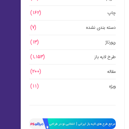
چاپ
(162)
دسته بندی نشده
(7)
رپورتاژ
(13)
طرح لایه باز
(1,153)
مقاله
(200)
ویژه
(11)