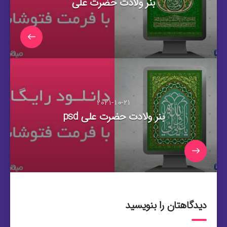
بنر ولادت حضرت علی
2021-10-21
بنر ولادت حضرت علی psd
دیدگاهتان را بنویسید