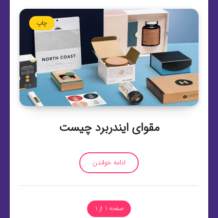
چاپ
مقوای ایندربرد چیست
ادامه خواندن
صفحه 1 از 1