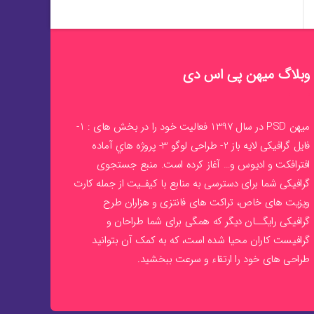
وبلاگ میهن پی اس دی
ميهن PSD در سال 1397 فعاليت خود را در بخش های : 1-
فايل گرافيکی لايه باز
2- طراحی لوگو 3- پروژه هاي آماده
افترافکت و اديوس و… آغاز کرده است. منبع جستجوی
گرافيکی شما برای دسترسی به منابع با کيفـيت از جمله
کارت
ويزيت
های خاص، تراکت های فانتزی و هزاران طرح
گرافیکی رايگــان ديگر که همگی برای شما طراحان و
گرافيست کاران محيا شده است، که به کمک آن بتوانيد
طراحی های خود را ارتقاء و سرعت ببخشيد.