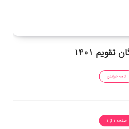
 تقویم 1401
ادامه خواندن
صفحه 1 از 1