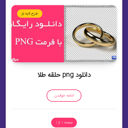
طرح لایه باز
دانلود png حلقه طلا
ادامه خواندن
صفحه 1 از 1